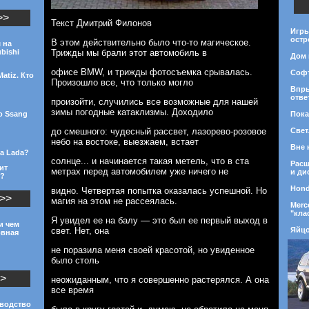
>>
Текст Дмитрий Филонов
Игры
остр
В этом действительно было что-то магическое.
 на
bishi
Трижды мы брали этот автомобиль в
Дом 
офисе BMW, и трижды фотосъемка срывалась.
Софт
tiz. Кто
Произошло все, что только могло
Впры
отве
произойти, случились все возможные для нашей
зимы погодные катаклизмы. Доходило
о Ssang
Пока
до смешного: чудесный рассвет, лазорево-розовое
Свет
небо на востоке, выезжаем, встает
Вне 
а Lada?
солнце... и начинается такая метель, что в ста
Расш
ит
метрах перед автомобилем уже ничего не
и ди
n?
Hond
видно. Четвертая попытка оказалась успешной. Но
>>
магия на этом не рассеялась.
Merc
"кла
Я увидел ее на балу — это был ее первый выход в
и чем
свет. Нет, она
Яйцо
рвная
не поразила меня своей красотой, но увиденное
было столь
>
неожиданным, что я совершенно растерялся. А она
все время
зводство