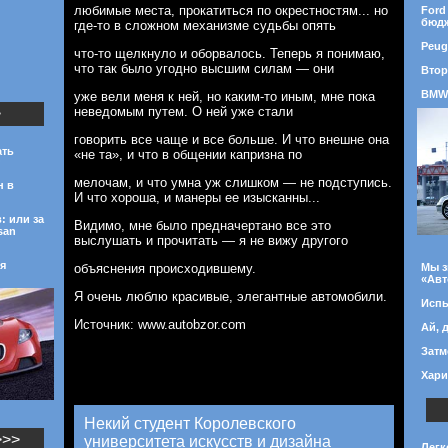
любимые места, прокатиться по окрестностям... но
Ford
бюдж
где-то в сложном механизме судьбы опять
Peug
что-то щелкнуло и оборвалось. Теперь я понимаю,
что так было угодно высшим силам — они
Втор
BMW 
уже вели меня к ней, но каким-то иным, мне пока
неведомым путем. О ней уже стали
>
говорить все чаще и все больше. И что внешне она
ать
«не та», и что в общении капризна по
?
мелочам, и что умна уж слишком — не подступись.
н в
И что хороша, и манеры ее изысканны...
в: или за
Видимо, мне было предначертано все это
san
выслушать и прочитать — я не вижу другого
я
объяснения происходившему.
Мы з
«Ав
Я очень люблю красивые, элегантные автомобили.
Испы
Источник: www.autobzor.com
Ай, 
Затм
Хари
Некий студент Королевского
>>>
университета искусств и дизайна
Легк