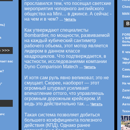
прославился тем, что посещал светские
Chev
мероприятия чопорного английского
общества на Mini… в джинсе. А сейчас -
MAN 
на чем и в чем? ...
Читать
В
ль)
Как утверждают специалисты
Bombardier, по мощности, развиваемой
FORD
а
v S
на каждый кубический сантиметр
боль
рабочего объема, этот мотор является
мини
о
>>>
лидером в данном классе
К че
квадроциклов. Что подтверждается, в
"Мы 
частности, исследованиями компании
лает вас
зару
Dyno Comparison Matech ...
Читать
Самы
ом?
Важн
И хотя сам руль явно великоват, это не
смущает. Скорее, наоборот — этот
На ч
а"
огромный штурвал усиливает
Zале
впечатление оттого, что управляешь
Андр
огромным дорожным крейсером. И
ведь это действительно так. ...
Читать
Авто
Техн
ич:
Такая система позволяет добиться
большего коэффициента полезного
действия (КПД). Однако ранее