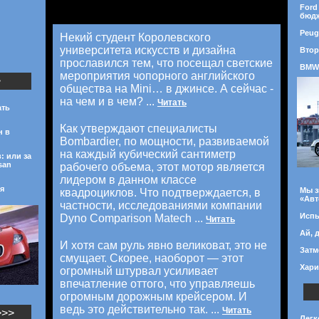
Ford
бюдж
Peug
Некий студент Королевского
университета искусств и дизайна
Втор
прославился тем, что посещал светские
BMW 
мероприятия чопорного английского
>
общества на Mini… в джинсе. А сейчас -
на чем и в чем? ...
Читать
ать
?
Как утверждают специалисты
н в
Bombardier, по мощности, развиваемой
на каждый кубический сантиметр
в: или за
san
рабочего объема, этот мотор является
лидером в данном классе
я
Мы з
квадроциклов. Что подтверждается, в
«Ав
частности, исследованиями компании
Испы
Dyno Comparison Matech ...
Читать
Ай, 
И хотя сам руль явно великоват, это не
Затм
смущает. Скорее, наоборот — этот
Хари
огромный штурвал усиливает
впечатление оттого, что управляешь
огромным дорожным крейсером. И
ведь это действительно так. ...
Читать
>>>
Легк