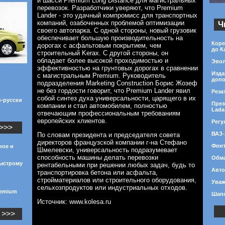
и шасси Premium Long Distance для магистральных
перевозок. Разработчики уверяют, что Premium
Lander - это удачный компромисс для транспортных
компаний, озабоченных проблемой оптимизации
Ч
своего автопарка. С одной стороны, новый грузовик
обеспечивает большую производительность на
Коре
дорогах с асфальтовым покрытием, чем
до К
строительный Kerax. С другой стороны, он
обладает более высокой проходимостью и
Эво
эффективностью на грунтовых дорогах в сравнении
Изда
с магистральным Premium. Руководитель
доп
подразделения Marketing Construction Борис Жозеф
не без гордости говорит, что Premium Lander явил
Реза
собой синтез духа универсальности, царящего в их
о-русски
През
компании и стал автомобилем, полностью
Lada
отвечающим профессиональным требованиям
европейских клиентов.
Регу
>>>
ВАЗ-
По словам президента и председателя совета
директоров французской компании г-на Стефано
Фонт
ное и
Шмелевски, универсальность подразумевает
способность машины делать перевозки
Обма
быстрому
рентабельными при решении любых задач, будь то
Авто
транспортировка бетона или асфальта,
стройматериалов или строительного оборудования,
Ува
сельхозпродуктов или индустриальных отходов.
remium
Шапо
Источник: www.kolesa.ru
ы
>>>