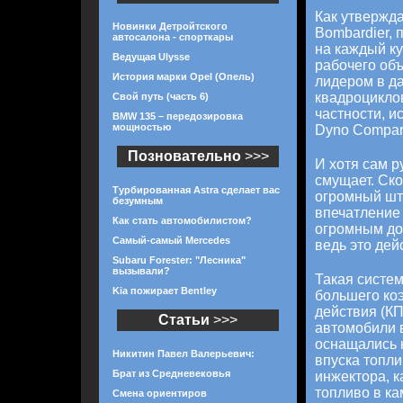
Как утвержд
Новинки Детройтского
Bombardier, 
автосалона - спорткары
на каждый к
Ведущая Ulysse
рабочего объ
История марки Opel (Опель)
лидером в д
квадроциклов
Свой путь (часть 6)
частности, 
BMW 135 – передозировка
мощностью
Dyno Compari
Позновательно
>>>
И хотя сам р
смущает. Ско
Турбированная Astra сделает вас
огромный шт
безумным
впечатление 
Как стать автомобилистом?
огромным до
Самый-самый Mercedes
ведь это дейс
Subaru Forester: "Лесника"
вызывали?
Такая систем
Kia пожирает Bentley
большего ко
действия (КП
Статьи
>>>
автомобили 
оснащались 
Никитин Павел Валерьевич:
впуска топли
Брат из Средневековья
инжектора, 
топливо в ка
Смена ориентиров