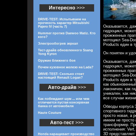
Интересно
>>>
DRIVE-TEST: Испытываем на
прочность характер Mitsubishi
Оказывается, даж
Pajero IV (часть 7)
гидроцикл, може
Hummer против Daewoo Matiz. Кто
прожженных праг
кого?
мотоцикл Sea-Doo
Электрообогрев зеркал
Products един в т
Тест-драйв обновленного Ssang
Он понятен и удо
Yong Kyron
Оружие ближнего боя
Оказывается, даж
гидроцикл, може
Почем кузовное железо на Lada?
прожженных праг
DRIVE-TEST: Сколько стоит
мотоцикл Sea-Doo
настоящий Renault Logan?
Products един в 
как обыкновенный
Авто-драйв
>>>
лаконичен, как г
уникален, как ни
все случаи жизни
Как побеждают шум ... или чем
отличается пустая консервная
банка от автомобиля
Обводы корпуса 3
спортивного гидр
Haute Couture
просто новая, а 
имеем не просто 
Авто-тест
>>>
трансформер. Пр
исполнения: Vert,
3D представляет
Honda наращивает производство