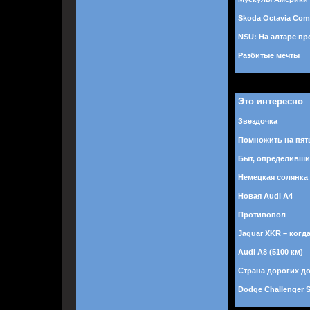
Skoda Octavia Com
NSU: На алтаре пр
Разбитые мечты
Это интересно
Звездочка
Помножить на пят
Быт, определивши
Немецкая солянка
Новая Audi A4
Противопол
Jaguar XKR – когд
Audi A8 (5100 км)
Страна дорогих д
Dodge Challenger 