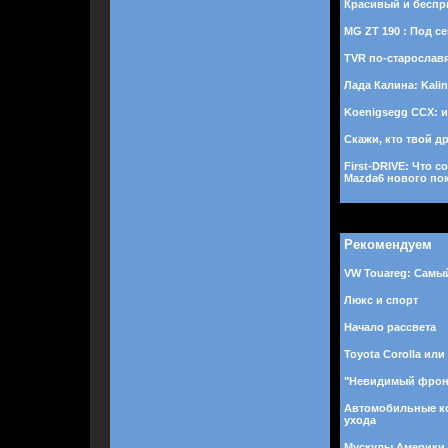
Красивый и бесп
MG ZT 190 : Под с
TVR по-старослав
Лада Калина: Kali
Koenigsegg CCX: 
Скажи, кто твой дру
First-DRIVE: Что 
Mazda6 нового по
Рекомендуем
VW Touareg: Самы
Люкс и спорт
Начало рассвета
Toyota Corolla или
"Невидимый фрон
Автомобильные к
ухода
Мускулы Америки