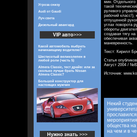
мин. Отдельного
Угроза снизу
такой технически
рулевого управле
Audi от Gaudi
рабочий класс!),
Луч света
отпущенной руко
углах поворота р
Дизельный авангард
обороты двигател
создавая тягу на
VIP авто
>>>
обеспечивая акв
маневренность.
Какой автомобиль выбрать
начинающему водителю?
Текст: Кирилл Бр
Шестисотый великолепен в
Статья опубликов
любой роли (часть 5)
Август 2004 / №8
Almera Classic, тест драйв: или за
сколько лучше брать Nissan
Источник: www.ko
Almera Classic?
Большой конструктор для
настоящих мужчин
Некий студен
университета
прославился 
мероприятия
общества на 
на чем и в че
Нужно знать
>>>