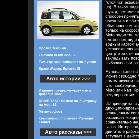
"стоячий" аквабай
up). В таком вид
шустр, нежели кл
способен принять
наездника и при 
обыкновенном ст
только на скорос
Moto водитель мо
сложенном виде п
водным картом ак
Против течения
установки специа
центр тяжести по
Сначала были слоны
закладывать пово
Там, где все понимают по-русски
выброшенным раз
Space Wagon. Episode III
Рулевая колонка
может свободно 
Авто истории
>>>
самом нижнем по
Это необходимо, 
Moto или Kart. К
Издание третье, улучшенное и
дополненное
регулироваться -
DRIVE-TEST: Бизнес по-быстрому
3D приводится в
на Audi S6
двухцилиндровым
Метаморфозы
оснащенным сист
развивает мощнос
Компромисс по имени Premium
сравнительно неб
Lander
глаза. Интересно
двигателе работа
Авто рассказы
>>>
вступает в дейст