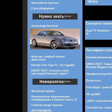
Читать
Шоссейные вагоны
Сила убеждения
Нужно знать
>>>
Смотрите также
Александр Волков:
Audi TT Roadster 
2)
Последние стат
Форсаж: слабый тюнинг
Универсальная маш
двигателя
DRIVE-TEST: Такие
Honda Civic Type R : тест-драйв
Renault Megane (ча
DRIVE-TEST: Сколько стоит
настоящий Renault Logan?
Зарядное устройст
Пятая нога
Невероятно
>>>
Ford Edge: грани б
Железная крыша
Ай, драйв!
Невероятные приключения
петербуржцев в Европе (часть 7)
LADA: перспектив
Главная среди первых
Спокойстие, главн
АВТОМОДЕЛЬ