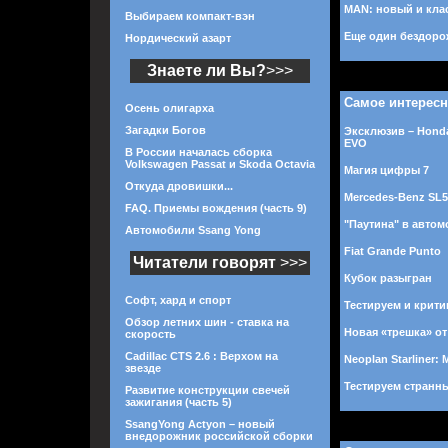
MAN: новый и кла
Выбираем компакт-вэн
Еще один бездоро
Нордический азарт
Знаете ли Вы?
>>>
Самое интерес
Осень олигарха
Загадки Богов
Эксклюзив – Honda
EVO
В России началась сборка
Volkswagen Passat и Skoda Octavia
Магия цифры 7
Откуда дровишки...
Mercedes-Benz SL
FAQ. Приемы вождения (часть 9)
"Паутина" в авто
Автомобили Ssang Yong
Fiat Grande Punto
Читатели говорят
>>>
Кубок разыгран
Софт, хард и спорт
Тестируем и крити
Обзор летних шин - ставка на
Новая «трешка» о
скорость
Cadillac CTS 2.6 : Верхом на
Neoplan Starliner:
звезде
Тестируем странны
Развитие конструкции свечей
зажигания (часть 5)
SsangYong Actyon – новый
внедорожник российской сборки