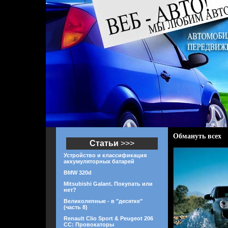
Обмануть всех
Статьи
>>>
Устройство и классификация
аккумуляторных батарей
BMW 320d
Mitsubishi Galant. Покупать или
нет?
Великолепные - в "десятке"
(часть 8)
Renault Clio Sport & Peugeot 206
CC: Провокаторы