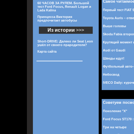
Самое читаемо
60 ЧАСОВ ЗА РУЛЕМ. Большой
тест Ford Focus, Renault Logan и
Первый тест FIAT 
Lada Kalina
Принцесса Виктория
Toyota Auris – отв
предпочитает автобусы
Выше головы
Из истории
>>>
Skoda Fabia второ
Short-DRIVE: Далеко ли Seat Leon
Крутящий момент 
ушёл от своего прародителя?
Audi от Gaudi
Карта сайта
Шведы идут!
Футбольный авто
Небосвод
IVECO Daily: куро
Советуем посм
Поколение "Х"
Ford Focus ST170 
Три на четыре